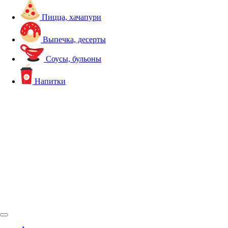
Пицца, хачапури
Выпечка, десерты
Соусы, бульоны
Напитки